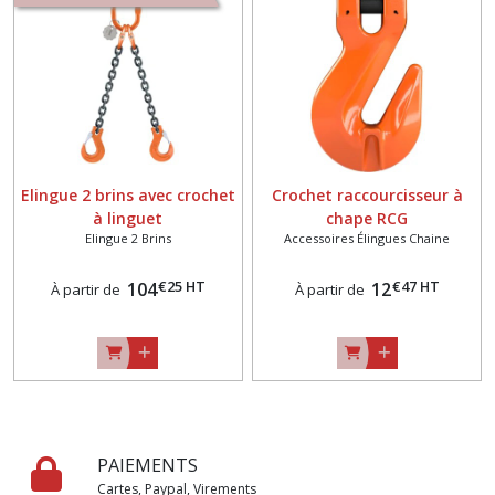
Elingue 2 brins avec crochet
Crochet raccourcisseur à
à linguet
chape RCG
Elingue 2 Brins
Accessoires Élingues Chaine
€
25
HT
€
47
HT
104
12
À partir de
À partir de
PAIEMENTS
Cartes, Paypal, Virements