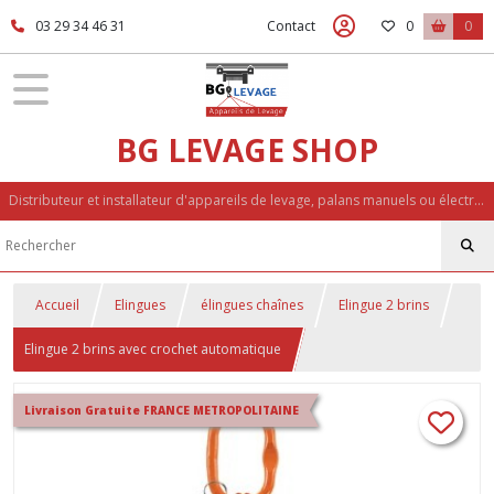
03 29 34 46 31
Contact
0
0
BG LEVAGE SHOP
Distributeur et installateur d'appareils de levage, palans manuels ou électriques, accessoires de levage, palonniers, potences
Accueil
Elingues
élingues chaînes
Elingue 2 brins
Elingue 2 brins avec crochet automatique
Livraison Gratuite FRANCE METROPOLITAINE