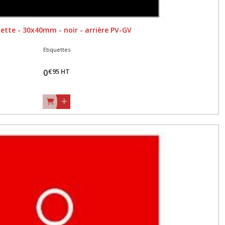
ette - 30x40mm - noir - arrière PV-GV
Etiquettes
€
95
HT
0