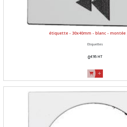
étiquette - 30x40mm - blanc - montée 
Etiquettes
€
95
HT
0