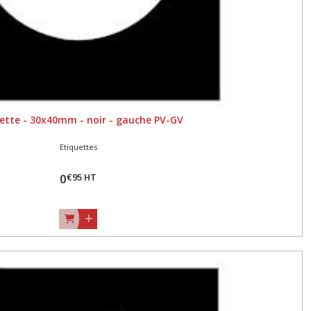
ette - 30x40mm - noir - gauche PV-GV
Etiquettes
€
95
HT
0