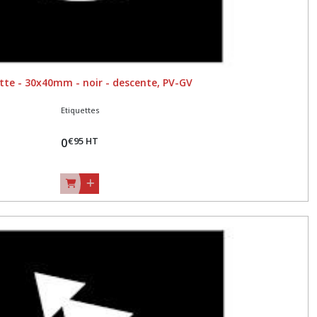
tte - 30x40mm - noir - descente, PV-GV
Etiquettes
€
95
HT
0