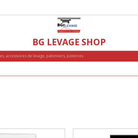
BG LEVAGE SHOP
ues, accessoires de levage, palonniers, potences