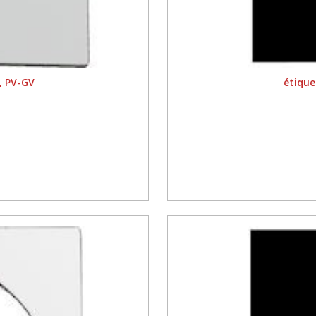
, PV-GV
étique