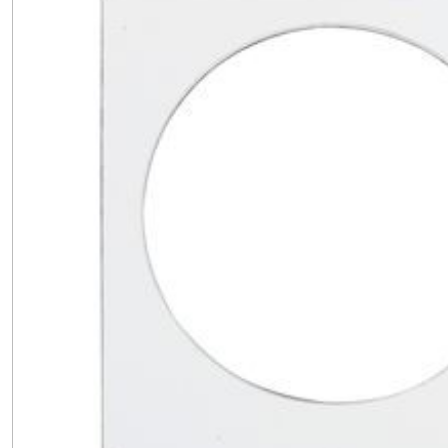
Contacts
(3)
Afficher
les
résultats