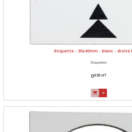
étiquette - 30x40mm - blanc - droite
Etiquettes
€
95
HT
0