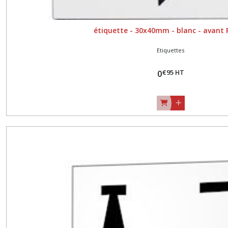
étiquette - 30x40mm - blanc - avant
Etiquettes
€
95
HT
0