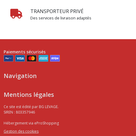
TRANSPORTEUR PRIVÉ
Des services de livraison adaptés
Paiements sécurisés
Navigation
Mentions légales
Ce site est édité par BG LEVAGE.
SIREN : 803357946
Hébergement via eProShopping
Gestion des cookies