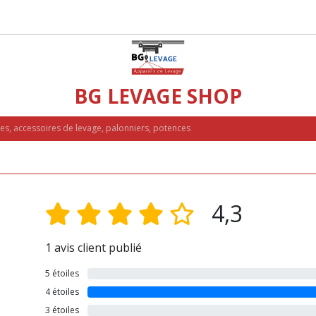
BG LEVAGE SHOP
ues, accessoires de levage, palonniers, potences
4,3
1 avis client publié
5 étoiles
4 étoiles
3 étoiles