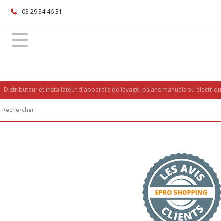
03 29 34 46 31
Distributeur et installateur d'appareils de levage, palans manuels ou électriq