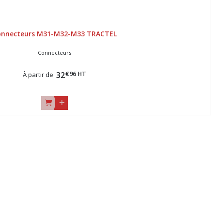
onnecteurs M31-M32-M33 TRACTEL
Connecteurs
€
96
HT
32
À partir de