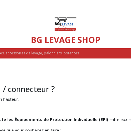
BG LEVAGE SHOP
ues, accessoires de levage, palonniers, potences
/ connecteur ?
n hauteur.
te les Équipements de Protection Individuelle (EPI)
entre eux et
age que vous souhaitez en faire :