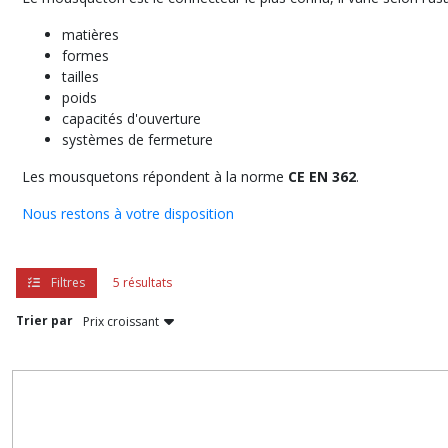
harnais
(4)
matières
formes
tailles
KITS
poids
Antichute
capacités d'ouverture
(3)
systèmes de fermeture
Les mousquetons répondent à la norme
CE EN 362
.
Points
d'ancrages
Nous restons à votre disposition
(5)
Filtres
5 résultats
Afficher
les
Trier par
résultats