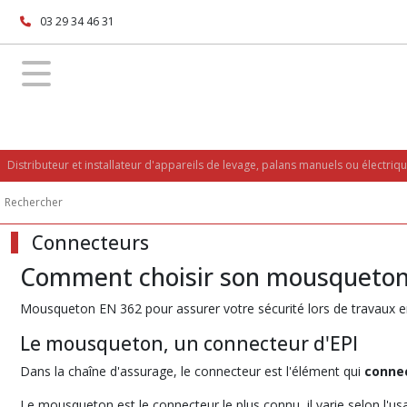
Fermer
03 29 34 46 31
FILTRES
Tous
les
produits
Distributeur et installateur d'appareils de levage, palans manuels ou électriq
Equipements
de
Sécurité
Connecteurs
Harnais
Comment choisir son mousqueton 
(3)
Mousqueton EN 362 pour assurer votre sécurité lors de travaux e
Connecteurs
Le mousqueton, un connecteur d'EPI
(5)
Dans la chaîne d'assurage, le connecteur est l'élément qui
connec
Longes
Le mousqueton est le connecteur le plus connu, il varie selon l'us