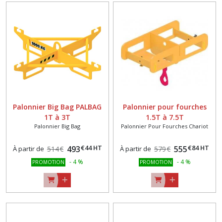
Palonnier
pour
fourches
chariot
(2)
Afficher
les
Palonnier Big Bag PALBAG
Palonnier pour fourches
résultats
1T à 3T
1.5T à 7.5T
Palonnier Big Bag
Palonnier Pour Fourches Chariot
€
44
HT
€
84
HT
493
555
À partir de
514
€
À partir de
579
€
-
4
%
-
4
%
PROMOTION
PROMOTION