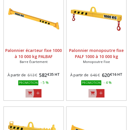
Palonnier écarteur fixe 1000
Palonnier monopoutre fixe
à 10 000 kg PALBAF
PALF 1000 à 10 000 kg
Barre Écartement
Monopoutre Fixe
€
35
HT
€
16
HT
582
620
À partir de
613
€
À partir de
646
€
-
5
%
-
4
%
PROMOTION
PROMOTION