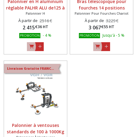
Palonnier en H aluminium
Bras télescopique pour
réglable PALHR ALU de125 à
fourches 14 positions
Palonnier H
Palonnier Pour Fourches Chariot
2000 kg
À partir de
2516
€
À partir de
3229
€
€
36
HT
€
55
HT
2 415
3 067
-
4
%
Jusqu'à
-
5
%
PROMOTION
PROMOTION
Livraison Gratuite FRANCE METROPOLITAINE
Palonnier à ventouses
standards de 100 à 1000Kg