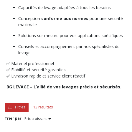
Capacités de levage adaptées à tous les besoins
barre
Conception
conforme aux normes
pour une sécurité
écartement
maximale
(2)
Solutions sur mesure pour vos applications spécifiques
Palonnier
Conseils et accompagnement par nos spécialistes du
H
levage
(3)
✅ Matériel professionnel
✅ Fiabilité et sécurité garanties
Palonniers
✅ Livraison rapide et service client réactif
à
ventouses
BG LEVAGE – L’allié de vos levages précis et sécurisés.
(1)
Palonnier
Filtres
13 résultats
BIG
BAG
Trier par
(1)