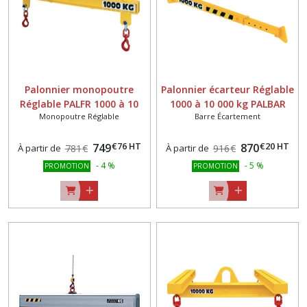
Palonnier monopoutre
Palonnier écarteur Réglable
Réglable PALFR 1000 à 10
1000 à 10 000 kg PALBAR
Monopoutre Réglable
Barre Écartement
000 kg
€
76
HT
€
20
HT
749
870
À partir de
781
€
À partir de
916
€
-
4
%
-
5
%
PROMOTION
PROMOTION