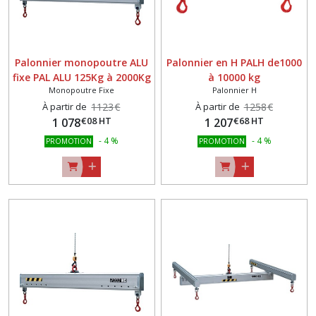
Palonnier monopoutre ALU
Palonnier en H PALH de1000
fixe PAL ALU 125Kg à 2000Kg
à 10000 kg
Monopoutre Fixe
Palonnier H
À partir de
1123
€
À partir de
1258
€
€
08
HT
€
68
HT
1 078
1 207
-
4
%
-
4
%
PROMOTION
PROMOTION