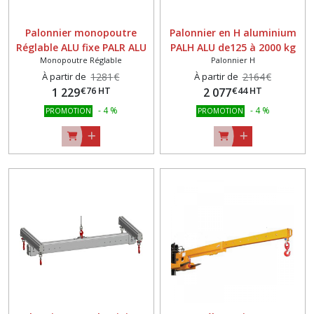
Palonnier monopoutre
Palonnier en H aluminium
Réglable ALU fixe PALR ALU
PALH ALU de125 à 2000 kg
Monopoutre Réglable
Palonnier H
125Kg à 2000Kg
À partir de
1281
€
À partir de
2164
€
€
76
HT
€
44
HT
1 229
2 077
-
4
%
-
4
%
PROMOTION
PROMOTION