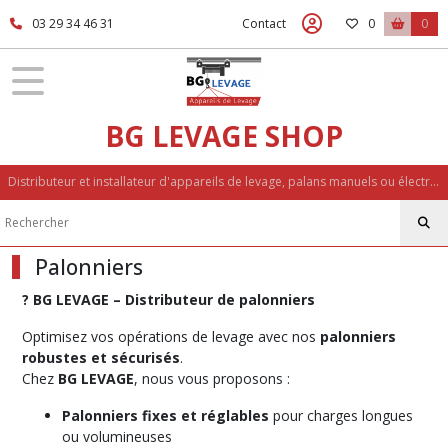
Fermer
03 29 34 46 31
Contact
0
0
FILTRES
Tous
BG LEVAGE SHOP
les
produits
Distributeur et installateur d'appareils de levage, palans manuels ou électriques, accessoires de levage, palonniers, potences
Accessoires
de
levage
Palonniers
Palonniers
?️ BG LEVAGE – Distributeur de palonniers
Monopoutre
fixe
Optimisez vos opérations de levage avec nos
palonniers
(2)
robustes et sécurisés
.
Chez
BG LEVAGE
, nous vous proposons :
Monopoutre
Palonniers fixes et réglables
pour charges longues
réglable
ou volumineuses
(2)