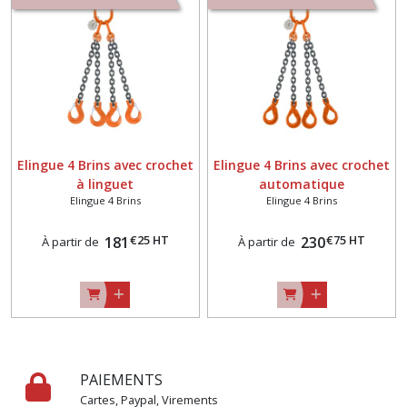
(4)
Elingue
4
brins
(2)
Elingue 4 Brins avec crochet
Elingue 4 Brins avec crochet
Accessoires
à linguet
automatique
élingues
chaine
Elingue 4 Brins
Elingue 4 Brins
(4)
€
25
HT
€
75
HT
181
230
À partir de
À partir de
Afficher
les
résultats
PAIEMENTS
Cartes, Paypal, Virements