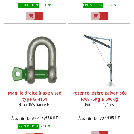
-
10
%
-
10
%
PROMOTION
PROMOTION
Manille droite à axe vissé
Potence légère galvanisée
type G-4151
PAA 75Kg à 500Kg
Haute Résistance Hr
Potences Légères
€
58
HT
€
85
HT
5
721
€
20
À partir de
6
À partir de
-
10
%
PROMOTION