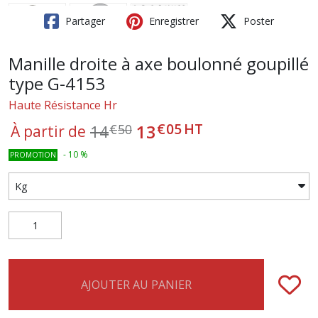
Partager
Enregistrer
Poster
Manille droite à axe boulonné goupillé
type G-4153
Haute Résistance Hr
€
05
HT
13
14
€
50
À partir de
-
10
%
PROMOTION
AJOUTER AU PANIER