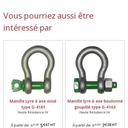
Vous pourriez aussi être
intéressé par
Manille Lyre à axe vissé
Manille lyre à axe boulonné
type G-4161
goupillé type G-4163
Haute Résistance Hr
Haute Résistance Hr
€
67
HT
€
38
HT
5
7
€
30
€
20
À partir de
6
À partir de
8