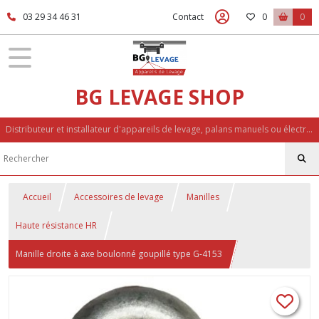
03 29 34 46 31
Contact
0
0
BG LEVAGE SHOP
Distributeur et installateur d'appareils de levage, palans manuels ou électriques, accessoires de levage, palonniers, potences
Accueil
Accessoires de levage
Manilles
Haute résistance HR
Manille droite à axe boulonné goupillé type G-4153