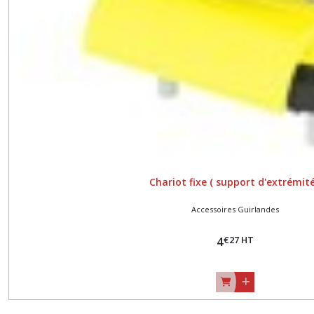
Chariot fixe ( support d'extrémité
Accessoires Guirlandes
€
27
HT
4