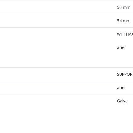
50 mm
54 mm
WITH MA
acier
SUPPOR
acier
Galva