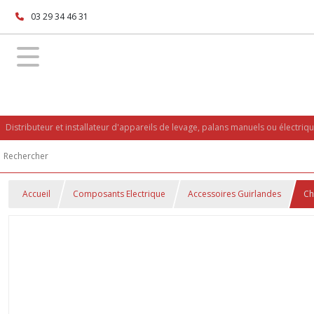
03 29 34 46 31
Distributeur et installateur d'appareils de levage, palans manuels ou électriq
Accueil
Composants Electrique
Accessoires Guirlandes
Ch