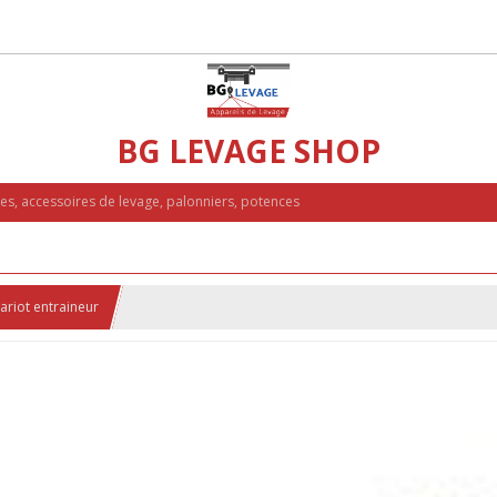
BG LEVAGE SHOP
ues, accessoires de levage, palonniers, potences
ariot entraineur