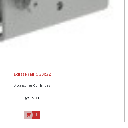
Eclisse rail C 30x32
Accessoires Guirlandes
€
75
HT
6